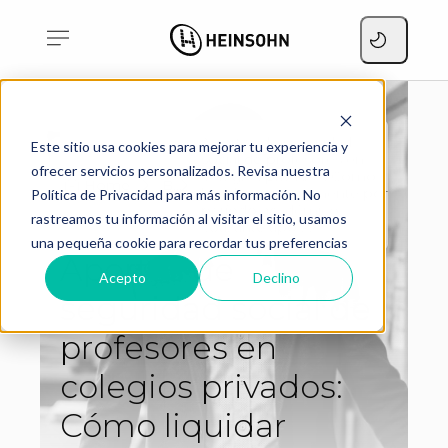
Aportes de seguridad
Este sitio usa cookies para mejorar tu experiencia y
social de profesores en
ofrecer servicios personalizados. Revisa nuestra
colegios privados: Cómo
Home
Blog
liquidar correctamente por
Política de Privacidad para más información. No
período académico
rastreamos tu información al visitar el sitio, usamos
cotizante tipo 22
una pequeña cookie para recordar tus preferencias
Aportes de
Acepto
Declino
seguridad social de
profesores en
colegios privados:
Cómo liquidar