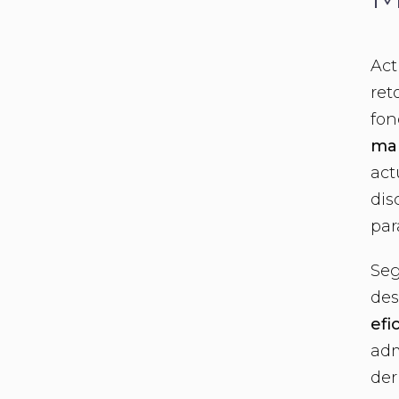
Act
ret
fon
ma
act
dis
par
Seg
des
efi
adm
der