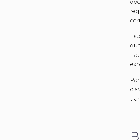
ope
req
cor
Est
que
hag
exp
Par
cla
tra
B