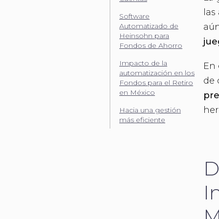
las
Software
aún
Automatizado de
Heinsohn para
jue
Fondos de Ahorro
Impacto de la
En 
automatización en los
de 
Fondos para el Retiro
en México
pre
her
Hacia una gestión
más eficiente
D
I
M