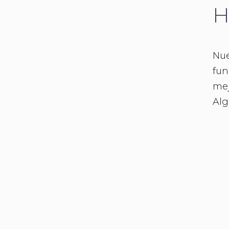
H
Nu
fun
mej
Alg