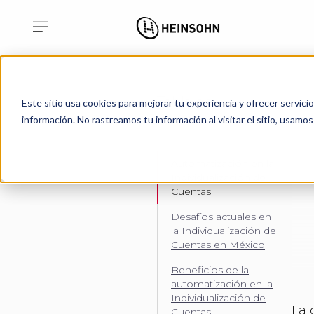
Tabla de
Este sitio usa cookies para mejorar tu experiencia y ofrecer servici
contenidos
información. No rastreamos tu información al visitar el sitio, usam
Automatización en la
Individualización de
Cuentas
Desafíos actuales en
la Individualización de
Cuentas en México
Beneficios de la
automatización en la
Individualización de
La 
Cuentas