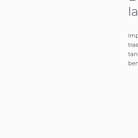
l
Imp
tra
tan
ben