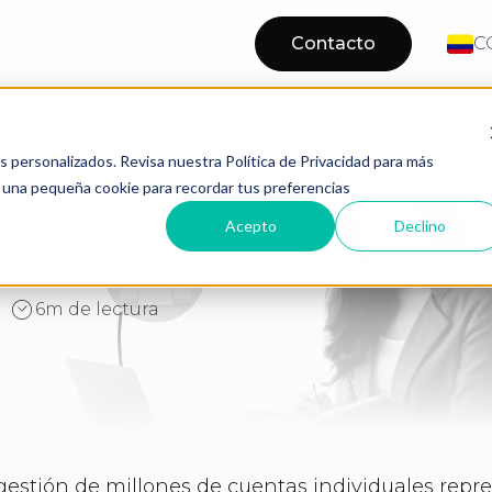
Contacto
C
Automatización en la Individualización
Home
Blog
os personalizados. Revisa nuestra Política de Privacidad para más
os una pequeña cookie para recordar tus preferencias
Automatización en la
Acepto
Declino
Individualización de 
6m de lectura
gestión de millones de cuentas individuales repr