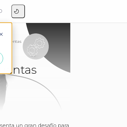
O
 de Cuentas
Cuentas
esenta un gran desafío para