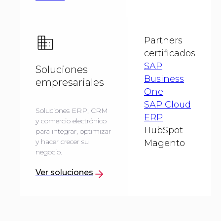
Partners
certificados
SAP
Soluciones
Business
empresariales
One
SAP Cloud
Soluciones ERP, CRM
ERP
y comercio electrónico
HubSpot
para integrar, optimizar
y hacer crecer su
Magento
negocio.
Ver soluciones