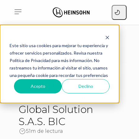
Términos y condiciones
Este sitio usa cookies para mejorar tu experiencia y
de Heinsohn Human
Home
Legals
ofrecer servicios personalizados. Revisa nuestra
Global Solution S.A.S.
BIC
Política de Privacidad para más información. No
rastreamos tu información al visitar el sitio, usamos
Términos y
una pequeña cookie para recordar tus preferencias
condiciones de
Acepto
Declino
Heinsohn Human
Global Solution
S.A.S. BIC
51m de lectura