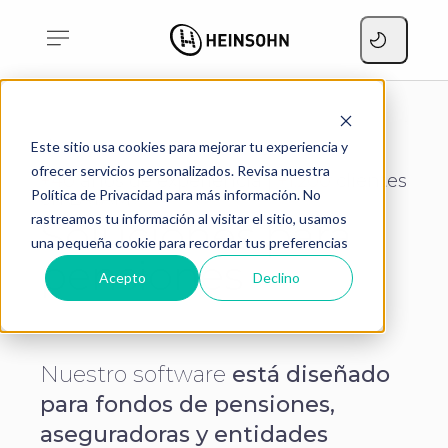
Home
soluciones sector pensiones
Este sitio usa cookies para mejorar tu experiencia y
ofrecer servicios personalizados. Revisa nuestra
+40
años de experiencia |
+1.200
clientes
Política de Privacidad para más información. No
en LATAM
rastreamos tu información al visitar el sitio, usamos
Soluciones para
una pequeña cookie para recordar tus preferencias
pensiones
Acepto
Declino
Nuestro software
está diseñado
para fondos de pensiones,
aseguradoras y entidades