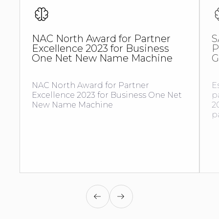
NAC North Award for Partner
S
Excellence 2023 for Business
P
One Net New Name Machine
G
NAC North Award for Partner
E
Excellence 2023 for Business One Net
p
New Name Machine
2
p