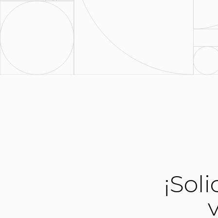
¡Soli
v