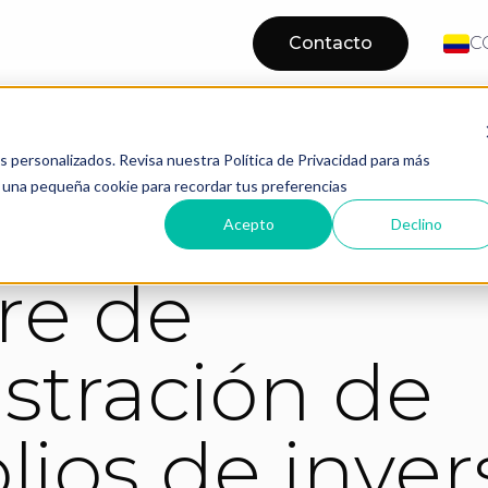
Contacto
C
Administración de Portafolios de Inversión
nanciero
os personalizados. Revisa nuestra Política de Privacidad para más
os una pequeña cookie para recordar tus preferencias
Acepto
Declino
re de
stración de
lios de inver