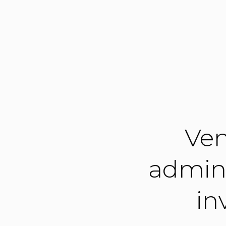
Ven
admini
in