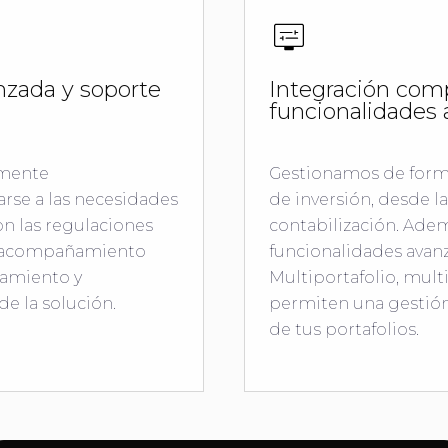
nzada y soporte
Integración comp
funcionalidades
amente
Gestionamos de forma
rse a las necesidades
de inversión, desde l
n las regulaciones
contabilización. Adem
n acompañamiento
funcionalidades avan
amiento y
Multiportafolio, mul
e la solución.
permiten una gestión 
de tus portafolios.