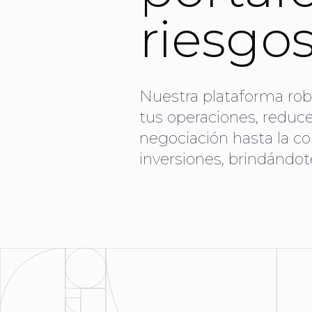
riesgo
Nuestra plataforma robu
tus operaciones, reduce 
negociación hasta la con
inversiones, brindándot