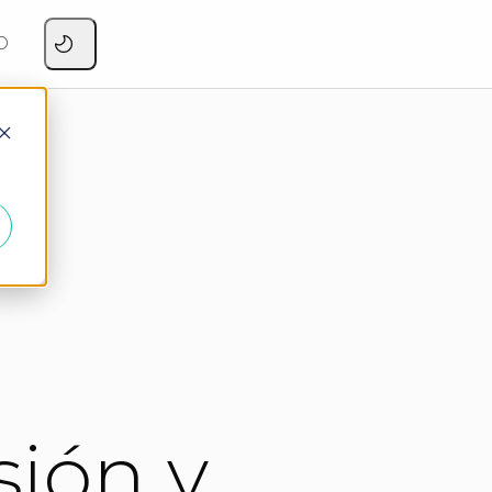
O
sión y