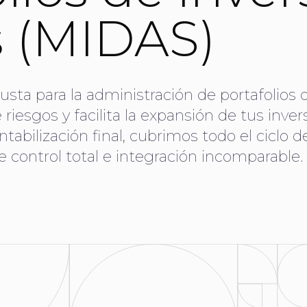
s (MIDAS)
sta para la administración de portafolios d
riesgos y facilita la expansión de tus inver
tabilización final, cubrimos todo el ciclo 
e control total e integración incomparable.