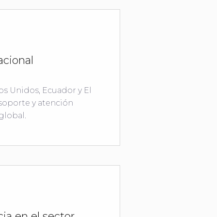
acional
os Unidos, Ecuador y El
soporte y atención
global.
ia en el sector