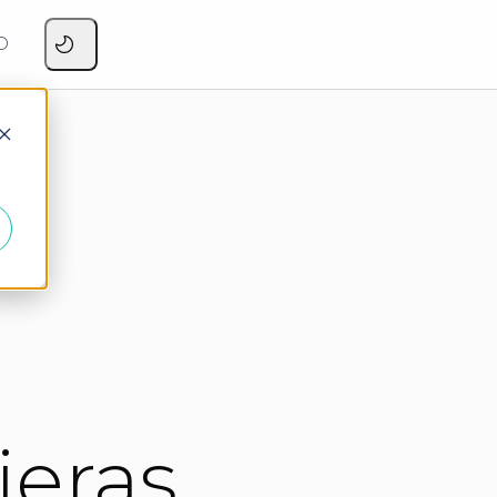
O
ieras