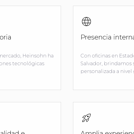
oria
Presencia intern
 mercado, Heinsohn ha
Con oficinas en Estad
iones tecnológicas
Salvador, brindamos 
personalizada a nivel 
alidad e
Amplia experienc