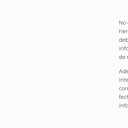
No 
her
deb
inf
de 
Ade
Int
cor
fec
inf