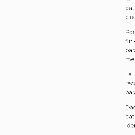
dat
cli
Por
fin
par
mej
La 
rec
par
Dad
dat
ide