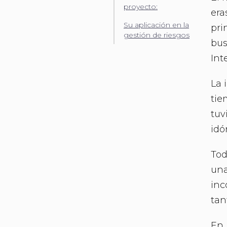
proyecto:
era
Su aplicación en la
pri
gestión de riesgos
bus
Int
La 
tie
tuv
idó
Tod
una
inc
tan
En 