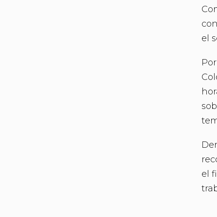
Com
con
el 
Por
Col
hor
sob
tem
Den
rec
el 
tra