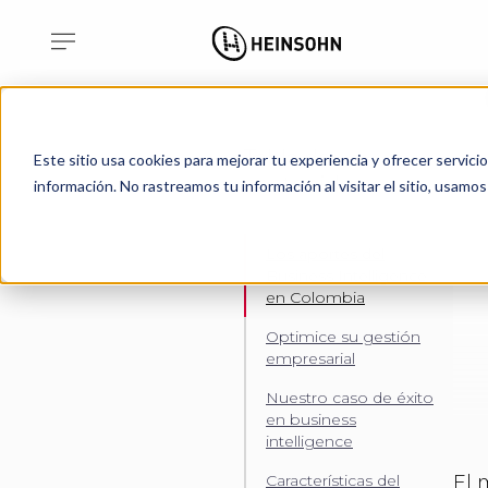
Tabla de
Este sitio usa cookies para mejorar tu experiencia y ofrecer servici
contenidos
información. No rastreamos tu información al visitar el sitio, usam
Los aportes del
Business Intelligence
en Colombia
Optimice su gestión
empresarial
Nuestro caso de éxito
en business
intelligence
El 
Características del