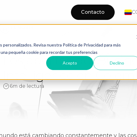
Contacto
C
Los aportes del Business Intelligence
Home
Blog
os personalizados. Revisa nuestra Política de Privacidad para más
os una pequeña cookie para recordar tus preferencias
Los aportes del Busin
Acepto
Declino
Intelligence en Colom
6m de lectura
mundo está cambiando constantemente y las cosa