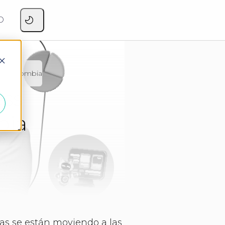
O
 en Colombia
ess
bia
s se están moviendo a las