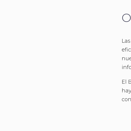
O
Las
efi
nue
inf
El 
hay
con