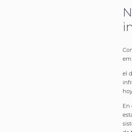
N
i
Com
emp
el 
inf
hoy
En 
est
sis