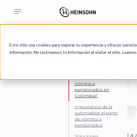
Tabla de
Este sitio usa cookies para mejorar tu experiencia y ofrecer servici
contenidos
información. No rastreamos tu información al visitar el sitio, usam
¿Cómo automatizar y
administrar el pago de
nómina a
pensionados en
Colombia?
Importancia de la
automatizar el pago
de nómina a
pensionados
La 
Soluciones