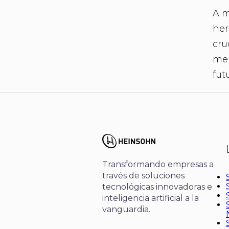
A m
her
cru
men
fut
Transformando empresas a
través de soluciones
tecnológicas innovadoras e
inteligencia artificial a la
vanguardia.