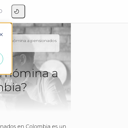
O
ago de nómina a pensionados
e nómina a
mbia?
onados en Colombia es un