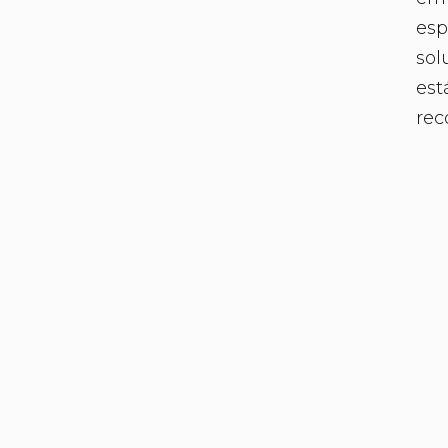
esp
sol
est
rec