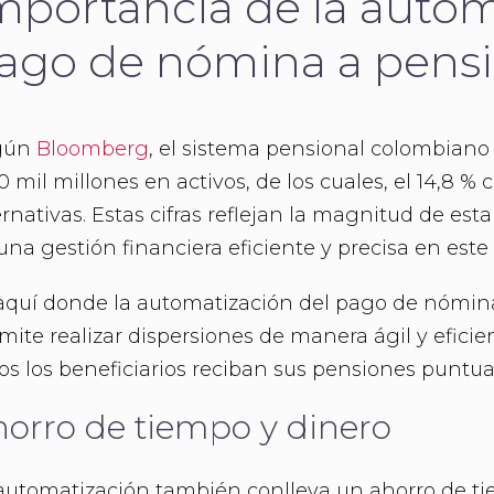
mportancia de la autom
ago de nómina a pens
gún
Bloomberg
, el sistema pensional colombiano
0 mil millones en activos, de los cuales, el 14,8 
ernativas. Estas cifras reflejan la magnitud de est
una gestión financiera eficiente y precisa en este
aquí donde la automatización del pago de nómina
mite realizar dispersiones de manera ágil y efici
os los beneficiarios reciban sus pensiones puntu
orro de tiempo y dinero
automatización también conlleva un ahorro de tie