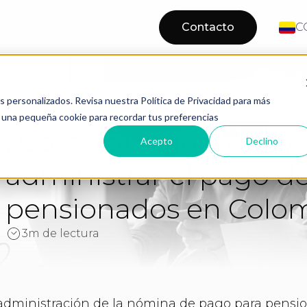
Contacto
C
¿Cómo automatizar y administrar el p
os personalizados. Revisa nuestra Política de Privacidad para más
Home
Blog
en Colombia?
os una pequeña cookie para recordar tus preferencias
¿Cómo automatizar y
Acepto
Declino
administrar el pago d
pensionados en Colo
3m de lectura
administración de la nómina de pago para pensi