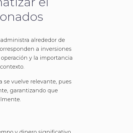
atizar el
ionados
 administra alrededor de
% corresponden a inversiones
a operación y la importancia
 contexto.
 se vuelve relevante, pues
ente, garantizando que
almente.
mpo y dinero significativo.