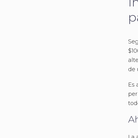
I
p
Se
$10
alt
de 
Es 
per
tod
Ah
La 