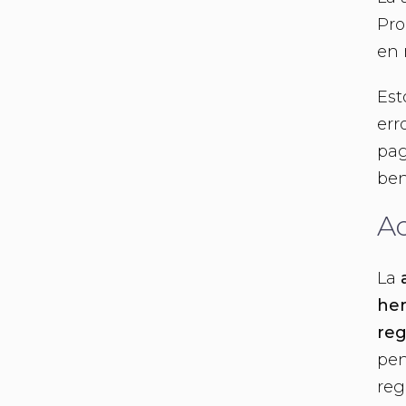
Pro
en 
Est
err
pag
ben
Ad
La
her
reg
pen
reg