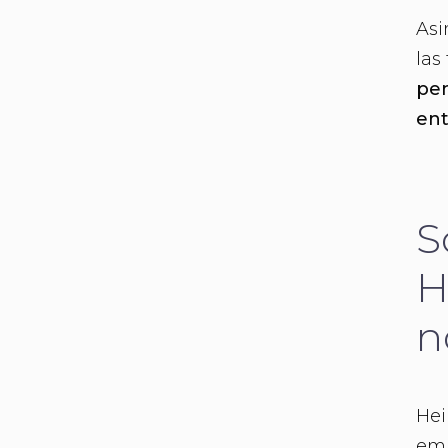
Asi
las
pen
ent
S
H
n
Hei
emp