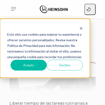
Automatización en la
Este sitio usa cookies para mejorar tu experiencia y
Home
Blog
gestión de inversiones
ofrecer servicios personalizados. Revisa nuestra
Automatización en
Política de Privacidad para más información. No
rastreamos tu información al visitar el sitio, usamos
la gestión de
una pequeña cookie para recordar tus preferencias
inversiones
Acepto
Declino
10m de lectura
Liberar tiempo de las tareas rutinarias a