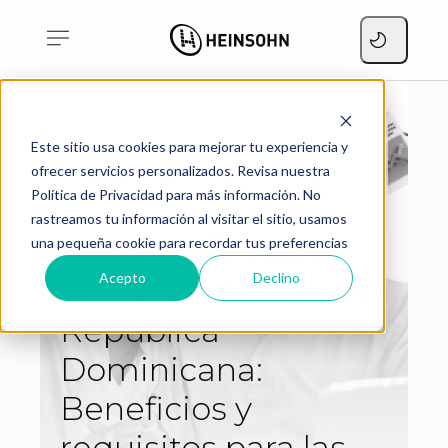
Decreto de Ahorro
Este sitio usa cookies para mejorar tu experiencia y
Complementario en
ofrecer servicios personalizados. Revisa nuestra
Home
República Dominicana:
Blog
Beneficios y requisitos
Política de Privacidad para más información. No
para las AFP
rastreamos tu información al visitar el sitio, usamos
Decreto de Ahorro
una pequeña cookie para recordar tus preferencias
Acepto
Declino
Complementario en
República
Dominicana:
Beneficios y
requisitos para las