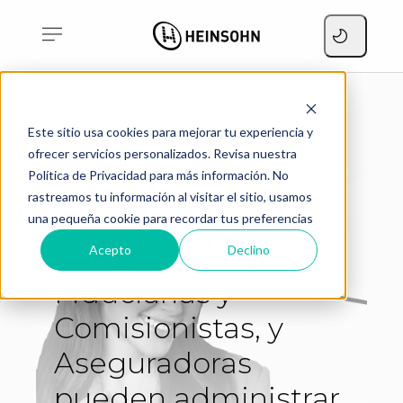
Cómo Sociedades
Este sitio usa cookies para mejorar tu experiencia y
Fiduciarias y
ofrecer servicios personalizados. Revisa nuestra
Comisionistas, y
Home
Aseguradoras pueden
Blog
Política de Privacidad para más información. No
administrar el Ahorro
rastreamos tu información al visitar el sitio, usamos
Individual del Pilar
una pequeña cookie para recordar tus preferencias
Contributivo
Cómo Sociedades
Acepto
Declino
Fiduciarias y
Comisionistas, y
Aseguradoras
pueden administrar