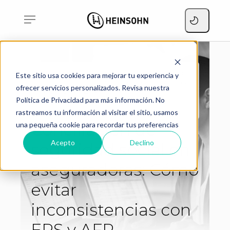
Conciliación de seguridad
Este sitio usa cookies para mejorar tu experiencia y
social en aseguradoras:
ofrecer servicios personalizados. Revisa nuestra
Home
Cómo evitar
Blog
inconsistencias con EPS y
Política de Privacidad para más información. No
AFP
rastreamos tu información al visitar el sitio, usamos
Conciliación de
una pequeña cookie para recordar tus preferencias
Acepto
Declino
seguridad social en
aseguradoras: Cómo
evitar
inconsistencias con
EPS y AFP