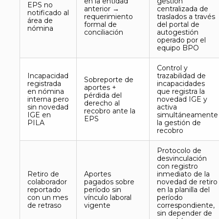
en la entidad
gestión
EPS no
anterior →
centralizada de
notificado al
requerimiento
traslados a través
área de
formal de
del portal de
nómina
conciliación
autogestión
operado por el
equipo BPO
Control y
Incapacidad
trazabilidad de
Sobreporte de
registrada
incapacidades
aportes +
en nómina
que registra la
pérdida del
interna pero
novedad IGE y
derecho al
sin novedad
activa
recobro ante la
IGE en
simultáneamente
EPS
PILA
la gestión de
recobro
Protocolo de
desvinculación
con registro
Retiro de
Aportes
inmediato de la
colaborador
pagados sobre
novedad de retiro
reportado
período sin
en la planilla del
con un mes
vínculo laboral
período
de retraso
vigente
correspondiente,
sin depender de