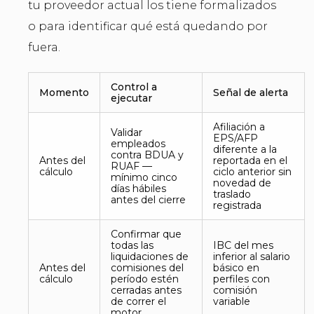
tu proveedor actual los tiene formalizados
o para identificar qué está quedando por
fuera.
Control a
Momento
Señal de alerta
ejecutar
Afiliación a
Validar
EPS/AFP
empleados
diferente a la
contra BDUA y
Antes del
reportada en el
RUAF —
cálculo
ciclo anterior sin
mínimo cinco
novedad de
días hábiles
traslado
antes del cierre
registrada
Confirmar que
todas las
IBC del mes
liquidaciones de
inferior al salario
Antes del
comisiones del
básico en
cálculo
período estén
perfiles con
cerradas antes
comisión
de correr el
variable
motor