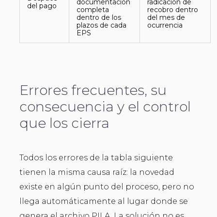
documentación
radicación de
del pago
completa
recobro dentro
dentro de los
del mes de
plazos de cada
ocurrencia
EPS
Errores frecuentes, su
consecuencia y el control
que los cierra
Todos los errores de la tabla siguiente
tienen la misma causa raíz: la novedad
existe en algún punto del proceso, pero no
llega automáticamente al lugar donde se
genera el archivo PILA. La solución no es