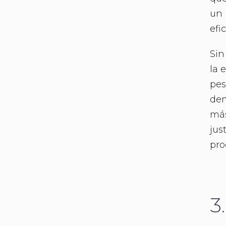
un 
efi
Sin
la 
pes
dem
más
jus
pro
3