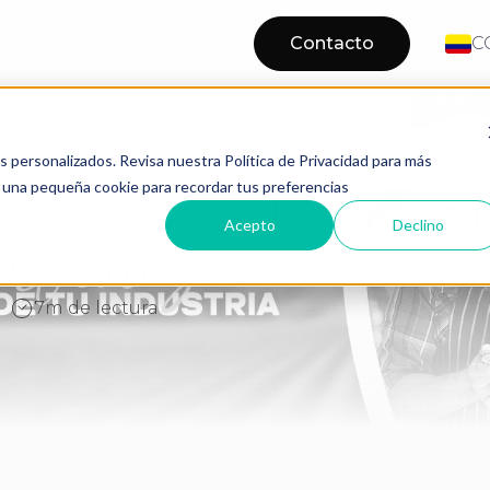
Contacto
C
El sector de la Agricultura en Colombia
Home
Blog
os personalizados. Revisa nuestra Política de Privacidad para más
os una pequeña cookie para recordar tus preferencias
El sector de la Agricul
Acepto
Declino
Colombia
7m de lectura