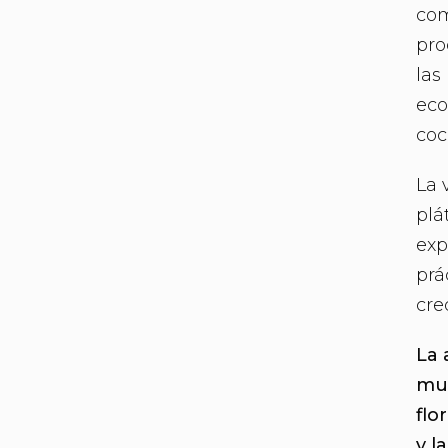
com
pro
las
eco
coc
La 
plá
exp
prá
cre
La 
mun
flo
y l