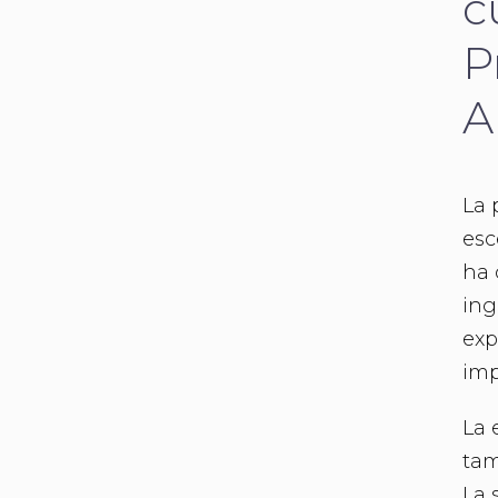
c
P
A
La 
esc
ha 
ing
exp
imp
La 
tam
La 