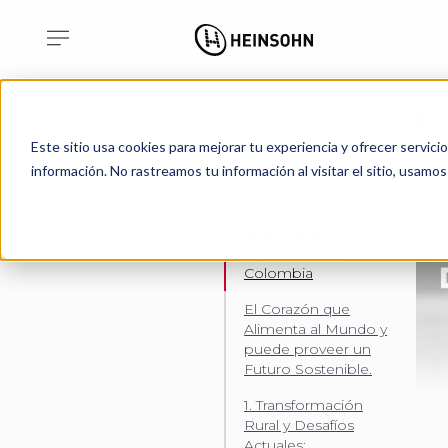
Tabla de
Este sitio usa cookies para mejorar tu experiencia y ofrecer servici
contenidos
información. No rastreamos tu información al visitar el sitio, usam
El sector de la
Agricultura en
Colombia
El Corazón que
Alimenta al Mundo y
puede proveer un
Futuro Sostenible.
1. Transformación
Rural y Desafíos
Actuales: