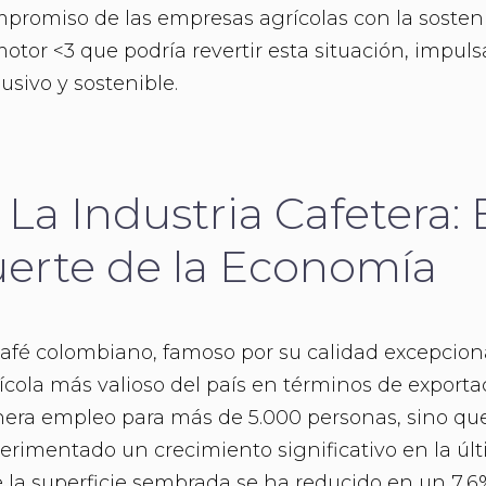
promiso de las empresas agrícolas con la sosteni
motor <3 que podría revertir esta situación, impu
lusivo y sostenible.
. La Industria Cafetera: 
uerte de la Economía
café colombiano, famoso por su calidad excepciona
ícola más valioso del país en términos de exportac
era empleo para más de 5.000 personas, sino qu
erimentado un crecimiento significativo en la úl
 la superficie sembrada se ha reducido en un 7,6