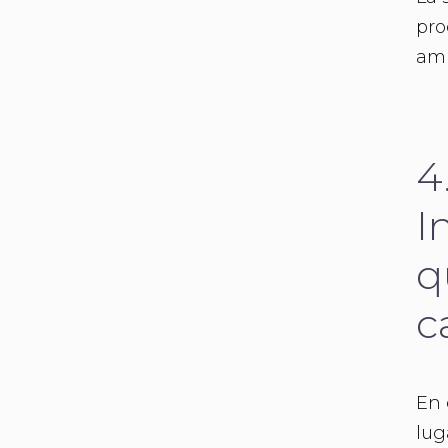
pro
amb
4
I
q
c
En 
lug