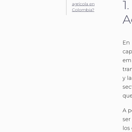
1
agrícola en
Colombia?
A
En 
cap
emb
tra
y l
sec
que
A p
ser
los