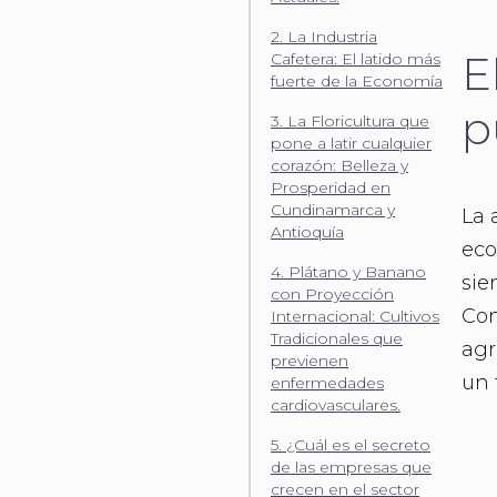
2. La Industria
E
Cafetera: El latido más
fuerte de la Economía
p
3. La Floricultura que
pone a latir cualquier
corazón: Belleza y
Prosperidad en
Cundinamarca y
La 
Antioquía
eco
4. Plátano y Banano
sie
con Proyección
Con
Internacional: Cultivos
Tradicionales que
agr
previenen
un 
enfermedades
cardiovasculares.
5. ¿Cuál es el secreto
de las empresas que
crecen en el sector