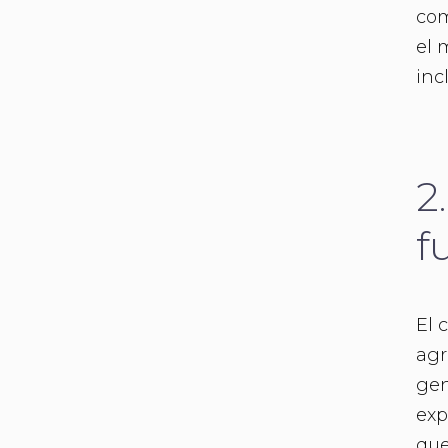
com
el 
inc
2
f
El 
agr
gen
exp
que