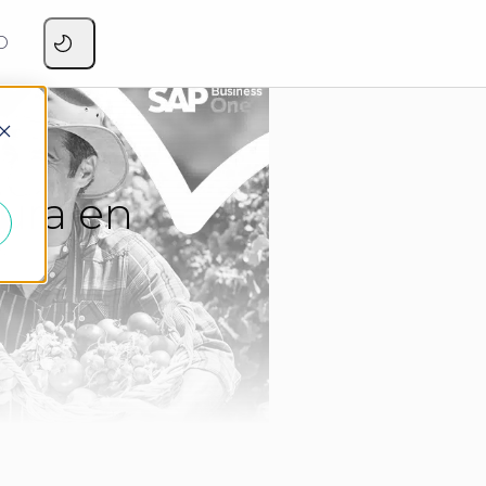
O
tura en