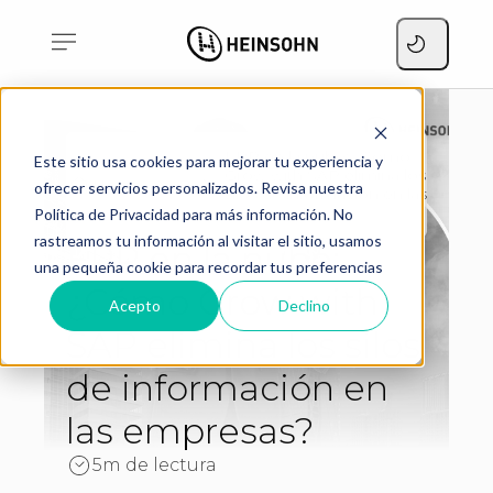
ERP en la nube: ¿Cómo
Este sitio usa cookies para mejorar tu experiencia y
Grow with SAP elimina los
Home
Blog
ofrecer servicios personalizados. Revisa nuestra
silos de información en las
empresas?
Política de Privacidad para más información. No
rastreamos tu información al visitar el sitio, usamos
ERP en la nube:
una pequeña cookie para recordar tus preferencias
¿Cómo Grow with
Acepto
Declino
SAP elimina los silos
de información en
las empresas?
5m de lectura