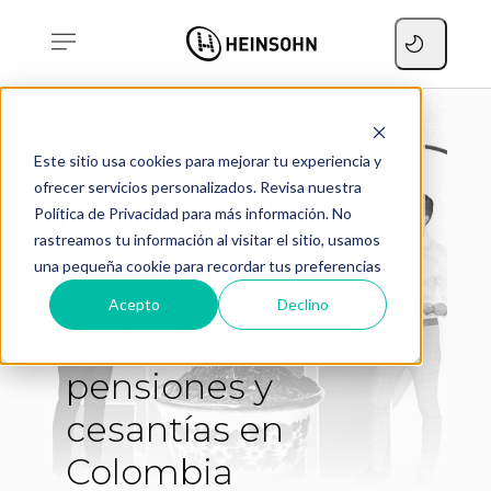
Heinsohn, el aliado en la
Este sitio usa cookies para mejorar tu experiencia y
transformación de los
Home
Blog
ofrecer servicios personalizados. Revisa nuestra
fondos de pensiones y
cesantías en Colombia
Política de Privacidad para más información. No
rastreamos tu información al visitar el sitio, usamos
Heinsohn, el aliado
una pequeña cookie para recordar tus preferencias
en la transformación
Acepto
Declino
de los fondos de
pensiones y
cesantías en
Colombia