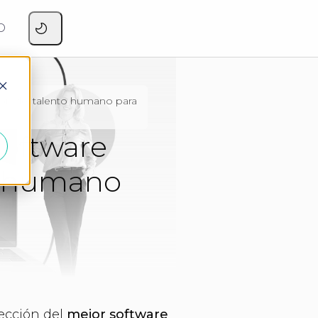
O
ión del talento humano para
software
to humano
lección del
mejor software