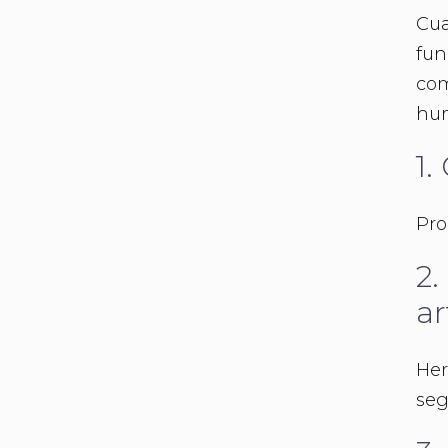
Cua
fun
com
hum
1.
Pro
2.
ar
Her
seg