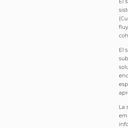
El 
sis
(Cu
flu
coh
El 
sub
sol
eno
esp
apr
La 
emp
inf