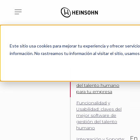
Tabla de
Este sitio usa cookies para mejorar tu experiencia y ofrecer servici
contenidos
información. No rastreamos tu información al visitar el sitio, usam
Cómo elegir el mejor
software de gestión
del talento humano
para tu empresa
Funcionalidad y
Usabilidad: claves del
mejor software de
gestión del talento
humano
En
Integración y Soporte: