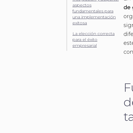
aspectos
de 
fundamentales para
org
una implementación
exitosa
sig
dif
La elección correcta
para el éxito
est
empresarial
con
F
d
t