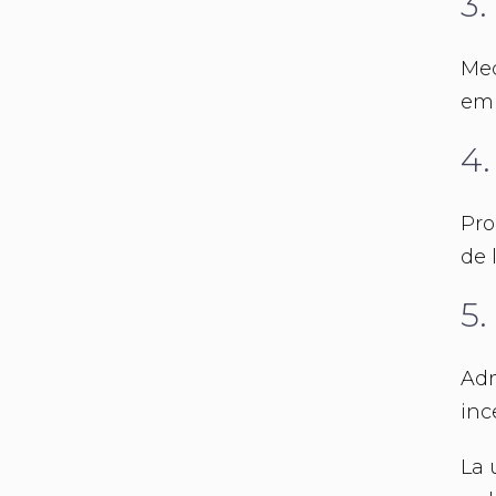
3.
Mec
emp
4.
Pro
de 
5.
Adm
inc
La 