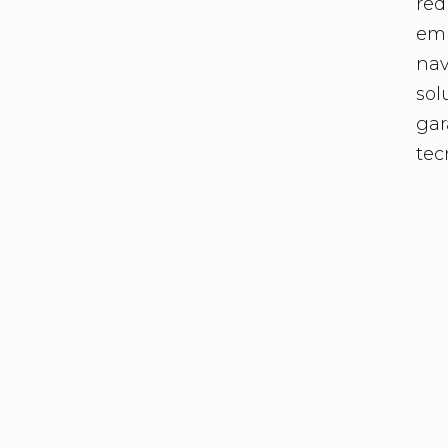
red
emp
nav
sol
gar
tec