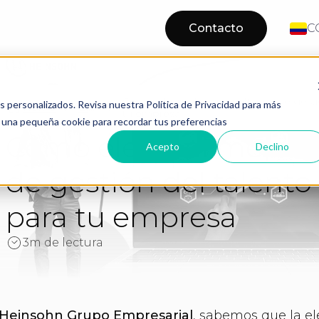
Contacto
C
Cómo elegir el mejor software de gest
os personalizados. Revisa nuestra Política de Privacidad para más
Home
Blog
tu empresa
os una pequeña cookie para recordar tus preferencias
Cómo elegir el mejor 
Acepto
Declino
de gestión del talen
para tu empresa
3m de lectura
Heinsohn Grupo Empresarial
, sabemos que la e