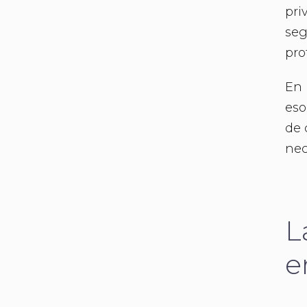
pri
seg
pro
En 
eso
de 
nec
L
e