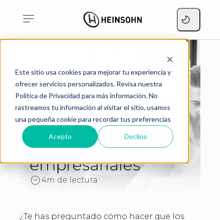
¿Qué es SAP Business
Este sitio usa cookies para mejorar tu experiencia y
Home
One? Optimiza procesos
Blog
ofrecer servicios personalizados. Revisa nuestra
empresariales
Política de Privacidad para más información. No
¿Qué es SAP
rastreamos tu información al visitar el sitio, usamos
una pequeña cookie para recordar tus preferencias
Business One?
Acepto
Declino
Optimiza procesos
empresariales
4m de lectura
¿Te has preguntado cómo hacer que los