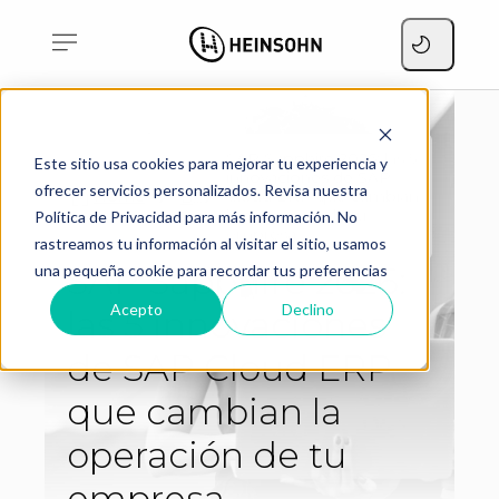
SAP Sapphire 2026: las 5
Este sitio usa cookies para mejorar tu experiencia y
innovaciones de SAP
ofrecer servicios personalizados. Revisa nuestra
Home
Cloud ERP que cambian
Blog
la operación de tu
Política de Privacidad para más información. No
empresa
rastreamos tu información al visitar el sitio, usamos
SAP Sapphire 2026:
una pequeña cookie para recordar tus preferencias
Acepto
Declino
las 5 innovaciones
de SAP Cloud ERP
que cambian la
operación de tu
empresa