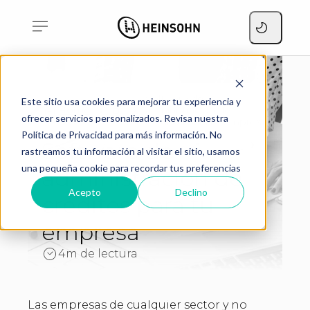
Software de
Este sitio usa cookies para mejorar tu experiencia y
Home
administración de
Blog
ofrecer servicios personalizados. Revisa nuestra
créditos para tu empresa
Política de Privacidad para más información. No
Software de
rastreamos tu información al visitar el sitio, usamos
una pequeña cookie para recordar tus preferencias
administración de
Acepto
Declino
créditos para tu
empresa
4m de lectura
Las empresas de cualquier sector y no