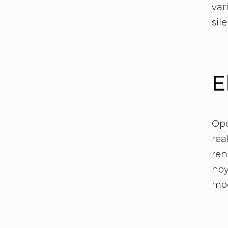
var
sil
E
Ope
rea
ren
hoy
mod