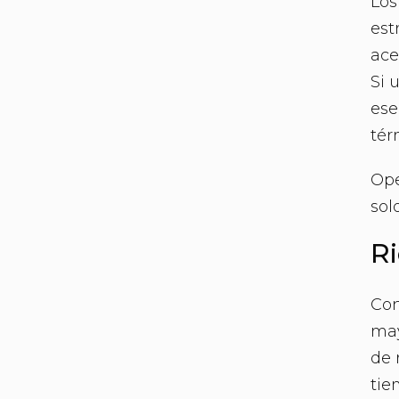
Los
est
ace
Si 
ese
tér
Ope
sol
Ri
Con
may
de 
tie