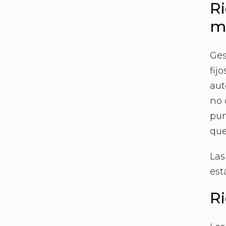
Ri
m
Ges
fij
aut
no 
pun
que
Las
est
Ri