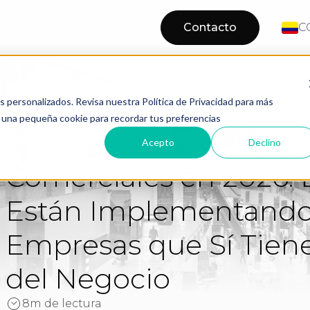
Contacto
C
Software para Centros Comerciales en 2
os personalizados. Revisa nuestra Política de Privacidad para más
Home
Blog
Implementando las Empresas que Sí Tie
os una pequeña cookie para recordar tus preferencias
Software para Centros
Acepto
Declino
Comerciales en 2026:
Están Implementando
Empresas que Sí Tien
del Negocio
8m de lectura