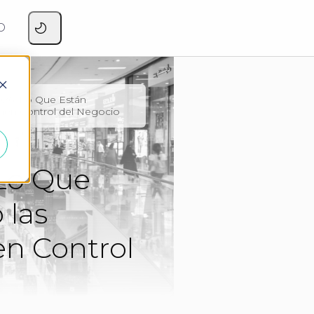
O
026: Lo Que Están
nen Control del Negocio
 Lo Que
 las
en Control