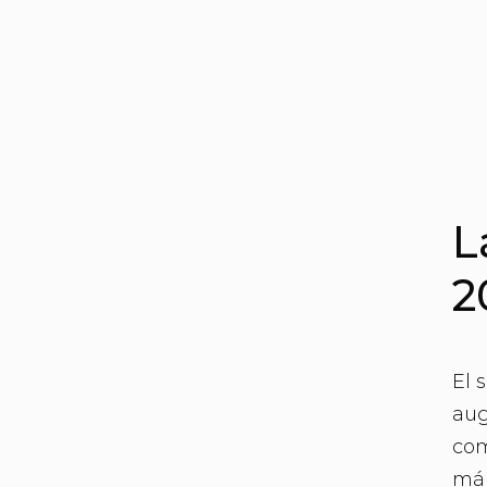
L
2
El 
aug
com
már