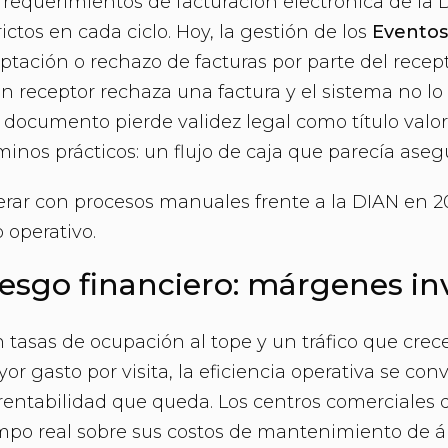
 requerimientos de facturación electrónica de la
rictos en cada ciclo. Hoy, la gestión de los
Eventos
ptación o rechazo de facturas por parte del recept
un receptor rechaza una factura y el sistema no 
 documento pierde validez legal como título valor
minos prácticos: un flujo de caja que parecía aseg
rar con procesos manuales frente a la DIAN en 20
o operativo.
esgo financiero: márgenes inv
 tasas de ocupación al tope y un tráfico que cre
or gasto por visita, la eficiencia operativa se con
rentabilidad que queda. Los centros comerciales q
mpo real sobre sus costos de mantenimiento de 