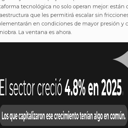
taforma tecnológica no solo operan mejor: están 
raestructura que les permitirá escalar sin friccione
lementarán en condiciones de mayor presión y
iobra. La ventana es ahora.