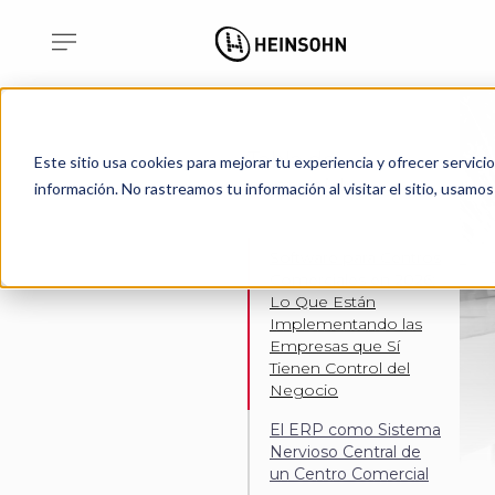
Tabla de
Este sitio usa cookies para mejorar tu experiencia y ofrecer servici
contenidos
información. No rastreamos tu información al visitar el sitio, usam
Software para Centros
Comerciales en 2026:
Lo Que Están
Implementando las
Empresas que Sí
Tienen Control del
Negocio
El ERP como Sistema
Nervioso Central de
un Centro Comercial