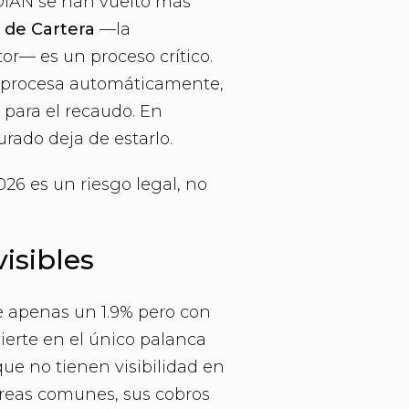
 DIAN se han vuelto más
 de Cartera
—la
or— es un proceso crítico.
lo procesa automáticamente,
 para el recaudo. En
urado deja de estarlo.
26 es un riesgo legal, no
isibles
ce apenas un 1.9% pero con
vierte en el único palanca
ue no tienen visibilidad en
áreas comunes, sus cobros