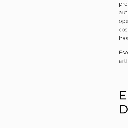
pre
aut
ope
cos
has
Eso
art
E
D