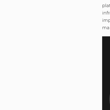
pla
inf
imp
man