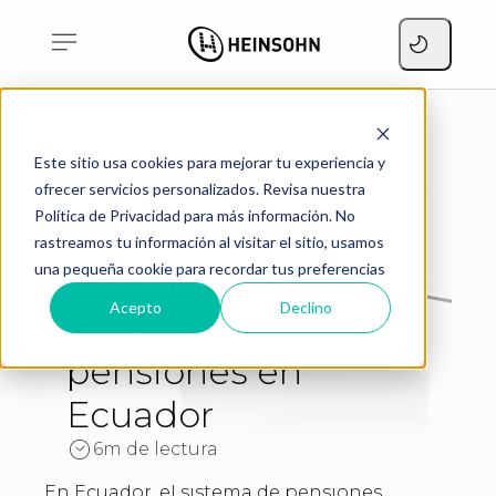
Desafíos en la cobertura
Este sitio usa cookies para mejorar tu experiencia y
Home
del sistema de pensiones
Blog
ofrecer servicios personalizados. Revisa nuestra
en Ecuador
Política de Privacidad para más información. No
Desafíos en la
rastreamos tu información al visitar el sitio, usamos
una pequeña cookie para recordar tus preferencias
cobertura del
Acepto
Declino
sistema de
pensiones en
Ecuador
6m de lectura
En Ecuador, el sistema de pensiones