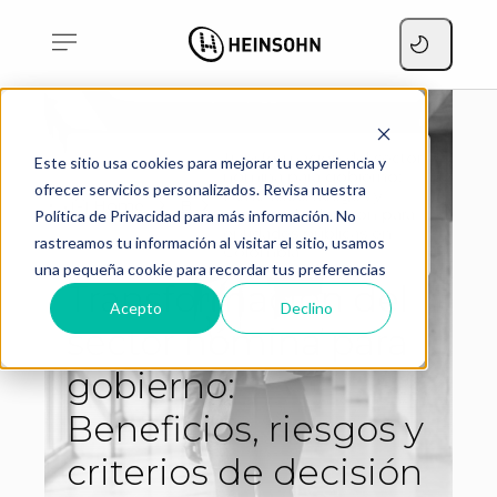
Transformación del sector
Este sitio usa cookies para mejorar tu experiencia y
nómina para gobierno:
ofrecer servicios personalizados. Revisa nuestra
Beneficios, riesgos y
Home
Blog
criterios de decisión para
Política de Privacidad para más información. No
entidades públicas en
rastreamos tu información al visitar el sitio, usamos
Colombia
una pequeña cookie para recordar tus preferencias
Transformación del
Acepto
Declino
sector nómina para
gobierno:
Beneficios, riesgos y
criterios de decisión