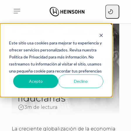
Las ventajas de utilizar un
Este sitio usa cookies para mejorar tu experiencia y
Home
software para
Blog
ofrecer servicios personalizados. Revisa nuestra
asociaciones fiduciarias
Política de Privacidad para más información. No
Las ventajas de
rastreamos tu información al visitar el sitio, usamos
una pequeña cookie para recordar tus preferencias
utilizar un software
Acepto
Declino
para asociaciones
fiduciarias
3m de lectura
La creciente globalización de la economía