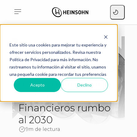
9 Tendencias que están
Este sitio usa cookies para mejorar tu experiencia y
redefiniendo los Servicios
Home
Blog
ofrecer servicios personalizados. Revisa nuestra
Financieros rumbo al
2030
Política de Privacidad para más información. No
rastreamos tu información al visitar el sitio, usamos
9 Tendencias que
una pequeña cookie para recordar tus preferencias
están redefiniendo
Acepto
Declino
los Servicios
Financieros rumbo
al 2030
9m de lectura