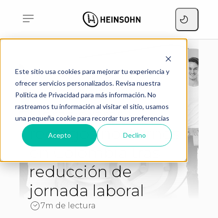
Horas extras y recargos
Este sitio usa cookies para mejorar tu experiencia y
nocturnos en Colombia
Home
Blog
ofrecer servicios personalizados. Revisa nuestra
tras reducción de jornada
laboral
Política de Privacidad para más información. No
rastreamos tu información al visitar el sitio, usamos
Horas extras y
una pequeña cookie para recordar tus preferencias
recargos nocturnos
Acepto
Declino
en Colombia tras
reducción de
jornada laboral
7m de lectura